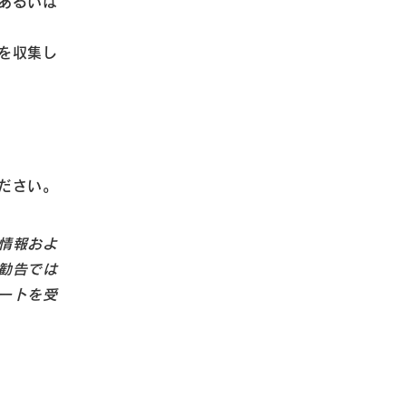
あるいは
を収集し
ださい。
情報およ
勧告では
ートを受